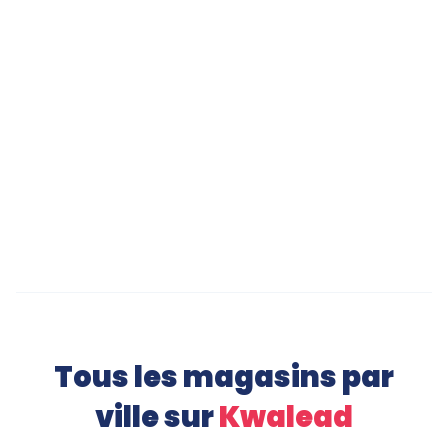
Chaussures de randonnée à Courbevoie
Samsung Galaxy S24 à Montpellier
Sneakers Tendance à Montpellier
Canapé Convertible à Montpellier
Tous les magasins par
ville sur
Kwalead