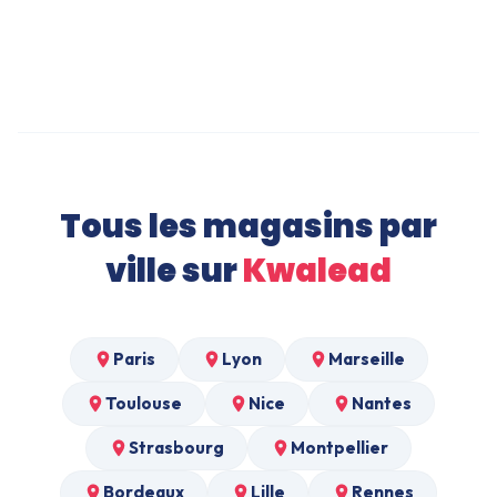
Peinture Murale Velours à Colombes
Table à Manger à Colombes
Tous les magasins par
ville sur
Kwalead
Paris
Lyon
Marseille
Toulouse
Nice
Nantes
Strasbourg
Montpellier
Bordeaux
Lille
Rennes