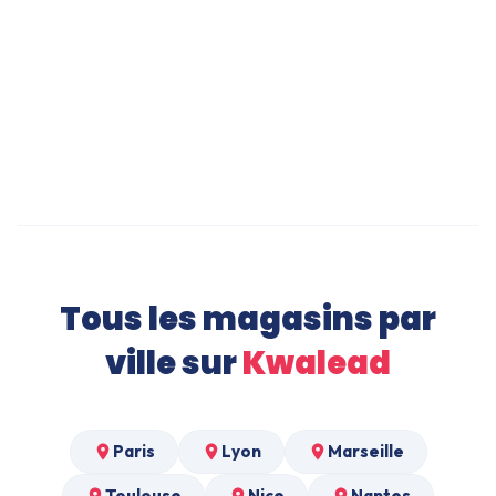
Abri de Jardin à Orléans
Jeans Slim à Orléans
Linge de lit à Orléans
Tous les magasins par
ville sur
Kwalead
Paris
Lyon
Marseille
Toulouse
Nice
Nantes