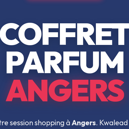
COFFRE
PARFUM
ANGERS
re session shopping à
Angers
. Kwalead