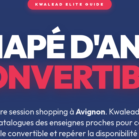
KWALEAD ELITE GUIDE
APÉ D'A
ONVERTIB
re session shopping à
Avignon
. Kwalead
 catalogues des enseignes proches pour 
e convertible
et repérer la disponibilit