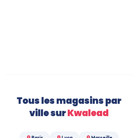
PlayStation 5 Slim au Havre
Veste de Blazer au Havre
Bibliothèque Design au Havre
Tous les magasins par
ville sur
Kwalead
Paris
Lyon
Marseille