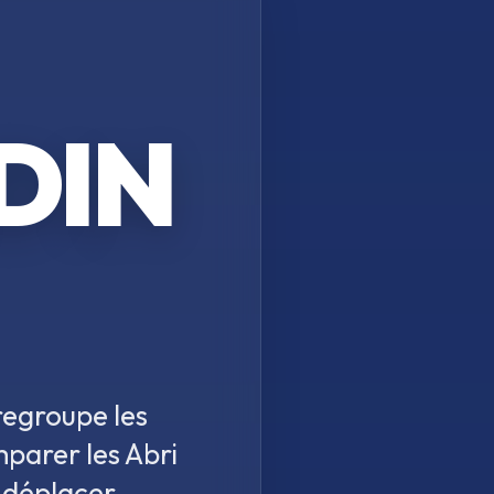
DIN
regroupe les
mparer les
Abri
 déplacer.