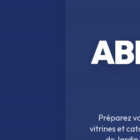
AB
Préparez vo
vitrines et c
de Jardin