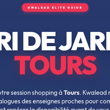
KWALEAD ELITE GUIDE
RI DE JAR
TOURS
tre session shopping à
Tours
. Kwalead 
atalogues des enseignes proches pour co
et repérer la disponibilité avant de vous