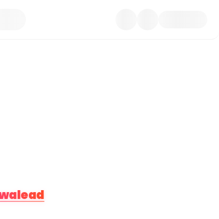
J'en veux
walead