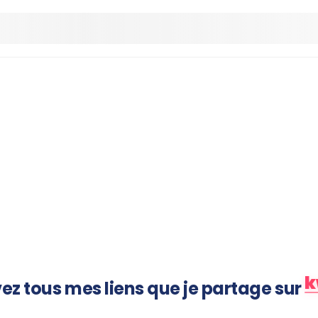
Empty
s
ars
rs
 Stars
tars
.5 Stars
 Stars
5
Kwaleader
Followers
k
ez tous mes liens que je partage sur