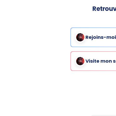
Retrouv
Rejoins-moi
Visite mon