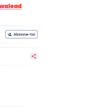
walead
Abonne-toi