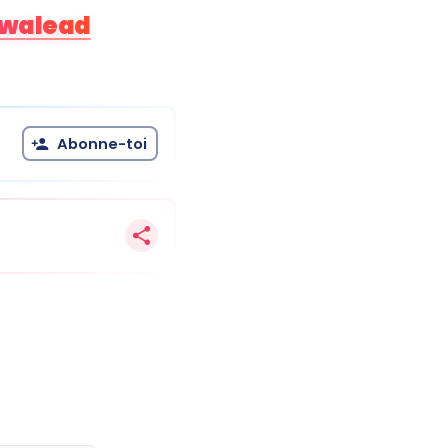
walead
Abonne-toi