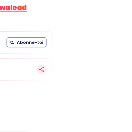
walead
Abonne-toi