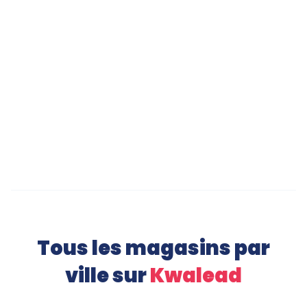
LEGO Collector Star Wars à Avignon
PlayStation 5 Slim à Rennes
Veste de Blazer à Rennes
Bibliothèque Design à Rennes
Tous les magasins par
ville sur
Kwalead