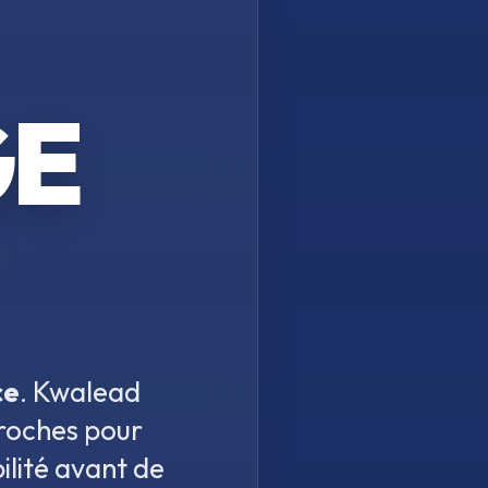
GE
ce
. Kwalead
proches pour
ilité avant de