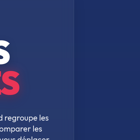
S
S
d regroupe les
comparer les
 vous déplacer.