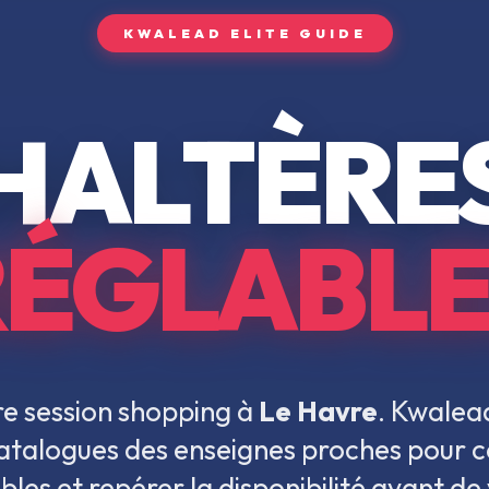
KWALEAD ELITE GUIDE
HALTÈRE
RÉGLABLE
e session shopping à
Le Havre
. Kwalea
 catalogues des enseignes proches pour 
ables
et repérer la disponibilité avant de