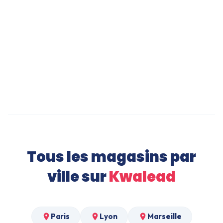
iPhone 16 Pro à Angers
Robe de Soirée à Angers
Canapé Convertible à Angers
Tous les magasins par
ville sur
Kwalead
Paris
Lyon
Marseille