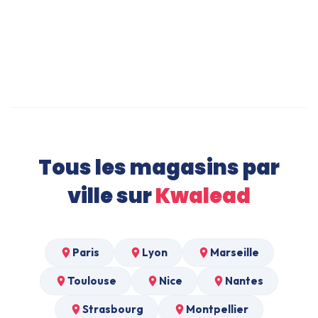
Abri de Jardin à Roubaix
Sneakers Tendance à Roubaix
Tous les magasins par
ville sur
Kwalead
Paris
Lyon
Marseille
Toulouse
Nice
Nantes
Strasbourg
Montpellier