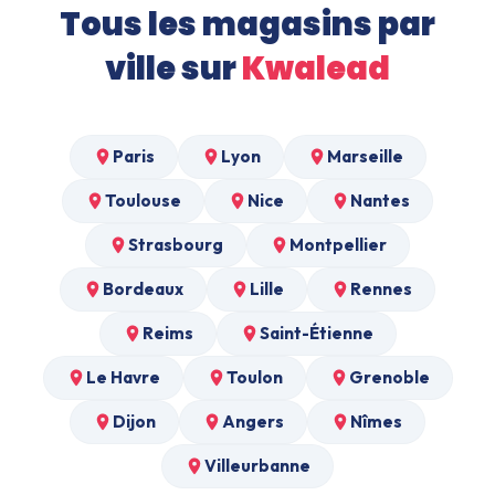
Tous les magasins par
ville sur
Kwalead
Paris
Lyon
Marseille
Toulouse
Nice
Nantes
Strasbourg
Montpellier
Bordeaux
Lille
Rennes
Reims
Saint-Étienne
Le Havre
Toulon
Grenoble
Dijon
Angers
Nîmes
Villeurbanne